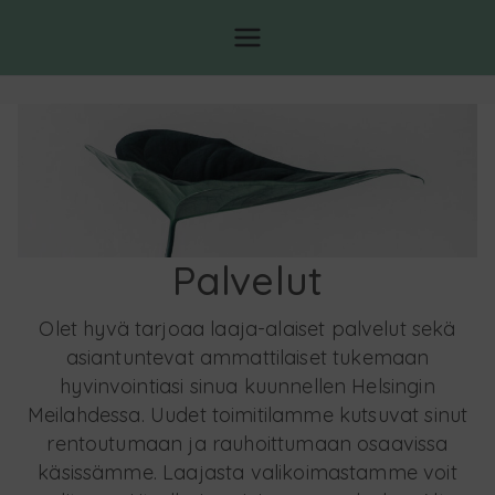
Olet hyvä
Kokonaisvaltaisen
hyvinvoinninkeskus
Palvelut
Olet hyvä tarjoaa laaja-alaiset palvelut sekä
asiantuntevat ammattilaiset tukemaan
hyvinvointiasi sinua kuunnellen Helsingin
Meilahdessa. Uudet toimitilamme kutsuvat sinut
rentoutumaan ja rauhoittumaan osaavissa
käsissämme. Laajasta valikoimastamme voit