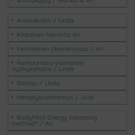
Sointukylpy / Marika & Ari
Aromahoito / Linda
Klassinen hieronta Ari
Perinteinen jäsenkorjaus / Ari
Rentouttava elementti-
vyöhykehoito / Linda
Shiatsu / Linda
Hengitysvalmennus / Julia
BodyMind Energy balancing
method® / Ari