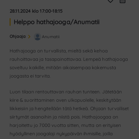
favorite_border
28.11.2024 klo 17:00-18:15
Helppo hathajooga/Anumatii
Ohjaaja
Anumatii
Hathajooga on turvallista, mieltä sekä kehoa
rauhoittavaa ja tasapainottavaa. Lempeä hathajooga
soveltuu kaikille, mitään aikaisempaa kokemusta
joogasta ei tarvita.
Luon tilaan rentouttavan rauhan tunteen. Jätetään
kiire & suorittaminen oven ulkopuolelle, keskitytään
liikkeisiin ja hengitellään tätä hetkeä. Ohjaan turvalliset
siirtymät asanoihin ja niistä pois. Hathajoogaa on
harjoitettu jo 7000 vuotta sitten, mutta on erityisen
hyödyllinen joogalaji nykypäivän ihmisille, joilla