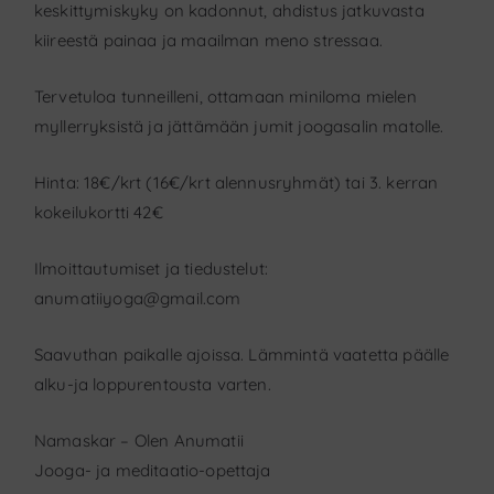
keskittymiskyky on kadonnut, ahdistus jatkuvasta
kiireestä painaa ja maailman meno stressaa.
Tervetuloa tunneilleni, ottamaan miniloma mielen
myllerryksistä ja jättämään jumit joogasalin matolle.
Hinta: 18€/krt (16€/krt alennusryhmät) tai 3. kerran
kokeilukortti 42€
Ilmoittautumiset ja tiedustelut:
anumatiiyoga@gmail.com
Saavuthan paikalle ajoissa. Lämmintä vaatetta päälle
alku-ja loppurentousta varten.
Namaskar – Olen Anumatii
Jooga- ja meditaatio-opettaja