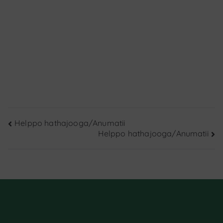
Artikkelien
Helppo hathajooga/Anumatii
Helppo hathajooga/Anumatii
selaus