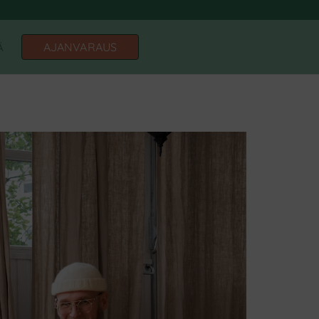
inkeskus
AJANVARAUS
Ä