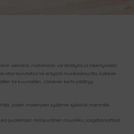
anin viemänä, nostamaan värähtelyäsi ja hiljentymään
vitse laulutaitoa tai erityistä musikaalisuutta, kaikkien
äillen tai kuunnellen. Jokainen kerta päättyy
yhälä, joiden molempien sydämet sykkivät mantralle.
 Jouko puolestaan monipuolinen muusikko, joogaharjoittaja