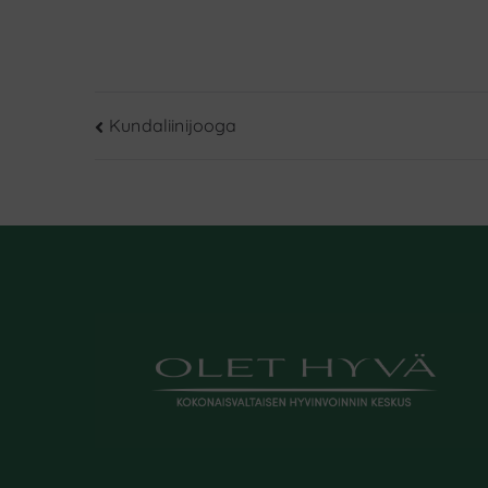
Artikkelien
Kundaliinijooga
selaus