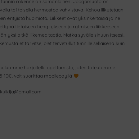
sen tunnin rakenne on samanlainen. Joogamuoto on
lla tai toisella hermostoa vahvistava. Kehoa liikutetaan
en erityistä huomiota. Liikkeet ovat yksinkertaisia ja ne
tettynä tietoiseen hengitykseen ja rytmiseen liikkeeseen
än yksi pitkä liikemeditaatio. Matka syvälle sinuun itseesi,
usta et tarvitse, olet tervetullut tunnille sellaisena kuin
a haluamme harjoitella opettamista, joten toteutamme
5-10€, voit suorittaa mobilepayllä
nkulkija@gmail.com