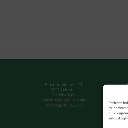
Mannerheimintie 73,
P
00270 Helsinki
A
Sisäänkäynti
O
paikoitusalueen puolelta
S
Parhaan kok
info@olethyva.com
T
tallentaaks
hyväksymine
selauskäyttä