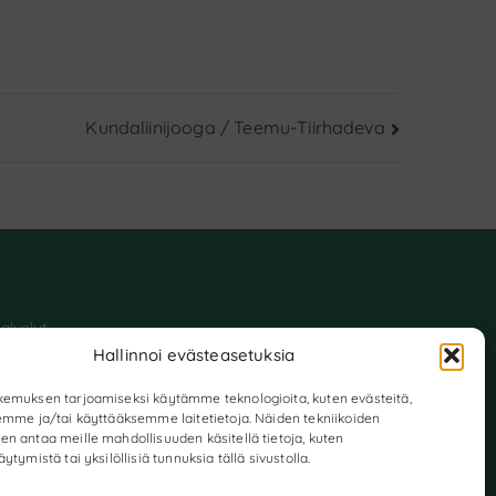
Kundaliinijooga / Teemu-Tiirhadeva
alvelut
janvaraus
Hallinnoi evästeasetuksia
ta yhteyttä
äännöt & peruutusehdot
emuksen tarjoamiseksi käytämme teknologioita, kuten evästeitä,
ietosuojaseloste ja evästeet
emme ja/tai käyttääksemme laitetietoja. Näiden tekniikoiden
n antaa meille mahdollisuuden käsitellä tietoja, kuten
ytymistä tai yksilöllisiä tunnuksia tällä sivustolla.