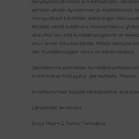
hengitysharjoituksista ja meditaatiosta. Jokai
samaan aikaan dynaaminen ja meditatiivinen, tava
monipuolisesti kiinnittäen selkärangan liikkuvuute
tehdään silmät suljettuina. Yksinkertaisuus yhdis
aiheuttaa sen, että kundaliinijoogatunti on itsessä
sinun oman totuutesi äärelle. Mitään aiempaa kokem
olet. Kundaliinijoogan voima on kokemuksessa.
Opiskelemme parhaillaan kundaliiniopettajiksi j
tunnit maksa mitä pystyt -periaatteella. Maksun, 
Ilmoittautumiset Sonjalle sähköpostitse: s
usiraja
Lämpimästi tervetuloa,
Sonja-Maarit & Teemu-Tiirhadeva