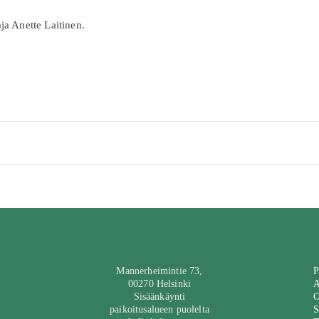
ja Anette Laitinen.
Mannerheimintie 73,
P
00270 Helsinki
A
Sisäänkäynti
O
paikoitusalueen puolelta
S