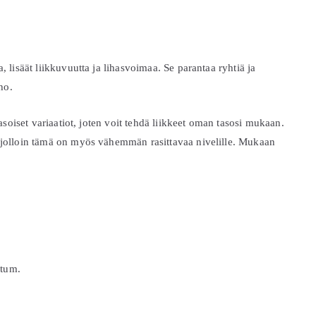
, lisäät liikkuvuutta ja lihasvoimaa. Se parantaa ryhtiä ja
ho.
 tasoiset variaatiot, joten voit tehdä liikkeet oman tasosi mukaan.
, jolloin tämä on myös vähemmän rasittavaa nivelille. Mukaan
rtum.