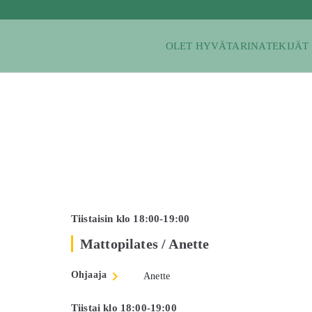
Siirry
sisältöön
OLET HYVÄ
TARINA
TEKIJÄT
Tiistaisin klo 18:00-19:00
Mattopilates / Anette
Ohjaaja
Anette
Tiistai klo 18:00-19:00