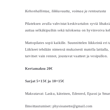
Kehonhallintaa, liikkuvuutta, voimaa ja rentoutusta
Pilateksen avulla vahvistat keskivartalon syviä lihaksia
auttaa selkäkipuihin sekä tuloksena on hyvinvoiva ke
Mattopilates sopii kaikille. Suunnittelen liikkeistä eri
Liikkeet tehdään nimensä mukaisesti matolla lattialla
tarvitset vain rennot, joustavat vaatteet ja vesipullon.
Kertamaksu 20€
Sarjat 5×15€ ja 10×15€
Maksutavat: Lasku, käteinen, Edenred, Epassi ja Sma
Ilmoittautumiset: physioanette@gmail.com