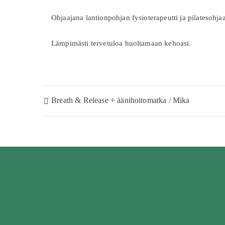
Ohjaajana lantionpohjan fysioterapeutti ja pilatesohjaa
Lämpimästi tervetuloa huoltamaan kehoasi.
Breath & Release + äänihoitomatka / Mika
Artikkelien
selaus