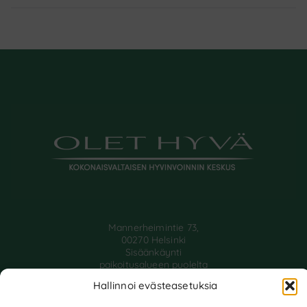
selaus
Mannerheimintie 73,
00270 Helsinki
Sisäänkäynti
paikoitusalueen puolelta
info@olethyva.com
Hallinnoi evästeasetuksia