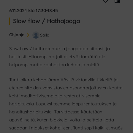
favorite_border
6.11.2024 klo 17:30-18:45
Slow flow / Hathajooga
Ohjaaja
Salla
Slow flow / hatha-tunneilla joogataan hitaasti ja
hallitusti. Hitaampi harjoitus ei välttämättä ole
helpompi mutta rauhoittaa kehoa ja mieltä.
Tunti alkaa kehoa lämmittävillä virtaavilla liikkeillä ja
etenee hitaiden vahvistavien asanaharjoitusten kautta
kohti meditatiivisempia ja restoratiivisempia
harjoituksia. Lopuksi teemme loppurentoutuksen ja
hengitysharjoituksia.
Tarvittaessa käytetään
apuvälineitä, kuten blokkeja, vöitä ja peittoja, jotta
saadaan linjaukset kohdilleen. Tunti sopii kaikille, myös