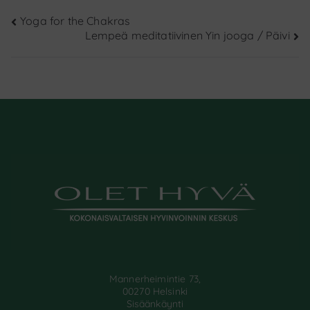
Artikkelien
Yoga for the Chakras
Lempeä meditatiivinen Yin jooga / Päivi
selaus
Mannerheimintie 73,
00270 Helsinki
Sisäänkäynti