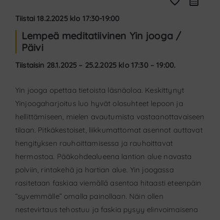
favorite_border
Tiistai 18.2.2025 klo 17:30-19:00
Lempeä meditatiivinen Yin jooga /
Päivi
Tiistaisin 28.1.2025 – 25.2.2025 klo 17:30 – 19:00.
Yin jooga opettaa tietoista läsnäoloa. Keskittynyt
Yinjoogaharjoitus luo hyvät olosuhteet lepoon ja
hellittämiseen, mielen avautumista vastaanottavaiseen
tilaan. Pitkäkestoiset, liikkumattomat asennot auttavat
hengityksen rauhoittamisessa ja rauhoittavat
hermostoa. Pääkohdealueena lantion alue navasta
polviin, rintakehä ja hartian alue. Yin joogassa
rasitetaan faskiaa viemällä asentoa hitaasti eteenpäin
“syvemmälle” omalla painollaan. Näin ollen
nestevirtaus tehostuu ja faskia pysyy elinvoimaisena